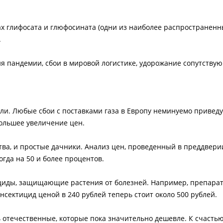
ах глифосата и глюфосината (одни из наиболее распространен
.
ия пандемии, сбои в мировой логистике, удорожание сопутству
ли. Любые сбои с поставками газа в Европу неминуемо приведу
большее увеличение цен.
тва, и простые дачники. Анализ цен, проведенный в преддвери
огда на 50 и более процентов.
иды, защищающие растения от болезней. Например, препарат
инсектицид ценой в 240 рублей теперь стоит около 500 рублей.
 отечественные, которые пока значительно дешевле. К счастью